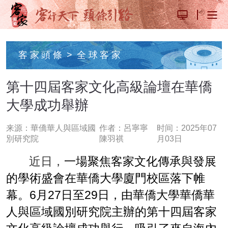
客家頭條
>
全球客家
第十四屆客家文化高級論壇在華僑
大學成功舉辦
来源：華僑華人與區域國
作者：呂寧寧
时间：2025年07
別研究院
陳羽祺
月03日
近日，
一場聚焦客家文化傳承與發展
的學術盛會在華僑大學廈門校區落下帷
幕。6月27日至29日，由華僑大學華僑華
人與區域國別研究院主辦的第十四屆客家