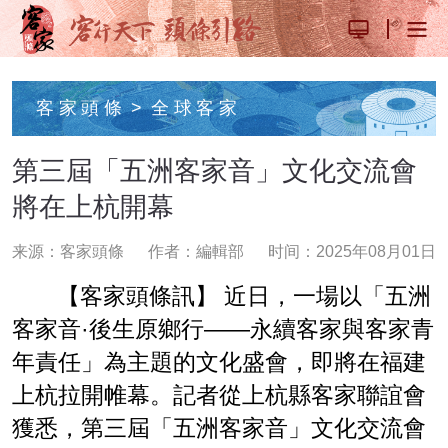
客家頭條
>
全球客家
第三屆「五洲客家音」文化交流會
將在上杭開幕
来源：客家頭條
作者：編輯部
时间：2025年08月01日
【客家頭條訊】 近日，一場以「五洲
客家音·後生原鄉行——永續客家與客家青
年責任」為主題的文化盛會，即將在福建
上杭拉開帷幕。記者從上杭縣客家聯誼會
獲悉，第三屆「五洲客家音」文化交流會